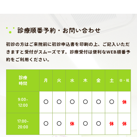
診療順番予約・お問い合わせ
初診の方はご来院前に初診申込書を印刷の上、ご記入いただ
きますと受付がスムーズです。診療受付は便利なWEB順番予
約をご利用ください。
診療
月
火
水
木
金
土
日・祝
時間
9:00-
休
12:00
17:00-
休
休
休
20:00