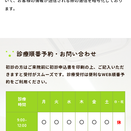
いて、お客様の情報が送信される際の通信を暗号化しており
ます。
診療順番予約・お問い合わせ
初診の方はご来院前に初診申込書を印刷の上、ご記入いただ
きますと受付がスムーズです。診療受付は便利なWEB順番予
約をご利用ください。
診療
月
火
水
木
金
土
日・祝
時間
9:00-
休
12:00