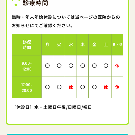
診療時間
臨時・年末年始休診については当ページの医院からの
お知らせにてご確認ください。
診療
月
火
水
木
金
土
日・祝
時間
9:00-
休
12:00
17:00-
休
休
休
20:00
［休診日］水・土曜日午後/日曜日/祝日