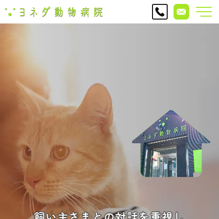
飼
い主
さ
ま
との
対
話
を重
視し