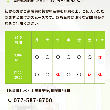
初診の方はご来院前に初診申込書を印刷の上、ご記入いただ
きますと受付がスムーズです。診療受付は便利なWEB順番予
約をご利用ください。
診療
月
火
水
木
金
土
日・祝
時間
9:00-
休
12:00
17:00-
休
休
休
20:00
［休診日］水・土曜日午後/日曜日/祝日
077-587-6700