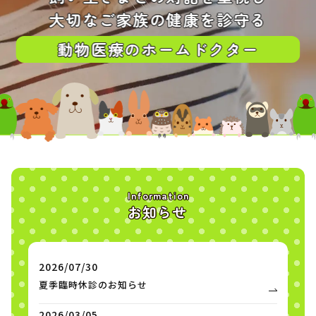
大
切
な
ご家
族
の健
康を
診
守る
動
物
医
療の
ホー
ム
ドク
ター
Information
お知らせ
2026/07/30
夏季臨時休診のお知らせ
2026/03/05