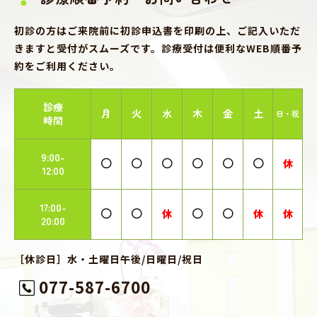
初診の方はご来院前に初診申込書を印刷の上、ご記入いただ
きますと受付がスムーズです。診療受付は便利なWEB順番予
約をご利用ください。
診療
月
火
水
木
金
土
日・祝
時間
9:00-
休
12:00
17:00-
休
休
休
20:00
［休診日］水・土曜日午後/日曜日/祝日
077-587-6700